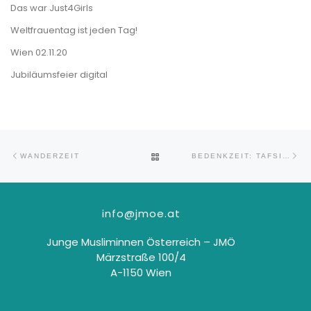
Das war Just4Girls
Weltfrauentag ist jeden Tag!
Wien 02.11.20
Jubiläumsfeier digital
Beitragsnavigation
Vorheriger Beitrag
Nä
ZURÜCK ZUR BEITRAGSLISTE
WANDERZEIT
BEDENKZEIT: TAFSIR-STUNDE IM RAMADAN (TEIL 1)
info@jmoe.at
Junge Musliminnen Österreich – JMÖ
Märzstraße 100/4
A-1150 Wien