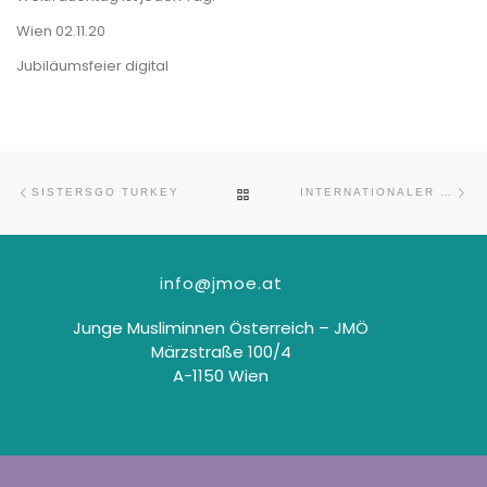
Wien 02.11.20
Jubiläumsfeier digital
Beitragsnavigation
Vorheriger Beitrag
Nä
ZURÜCK ZUR BEITRAGSLISTE
SISTERSGO TURKEY
INTERNATIONALER FRAUENTAG
info@jmoe.at
Junge Musliminnen Österreich – JMÖ
Märzstraße 100/4
A-1150 Wien