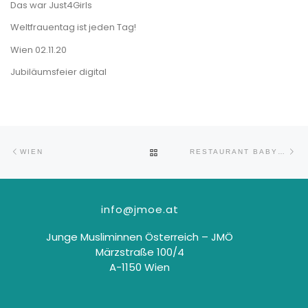
Das war Just4Girls
Weltfrauentag ist jeden Tag!
Wien 02.11.20
Jubiläumsfeier digital
Beitragsnavigation
Vorheriger Beitrag
Nä
ZURÜCK ZUR BEITRAGSLISTE
WIEN
RESTAURANT BABYLON
info@jmoe.at
Junge Musliminnen Österreich – JMÖ
Märzstraße 100/4
A-1150 Wien